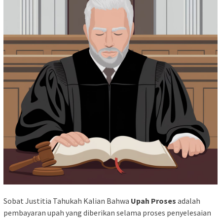
Sobat Justitia Tahukah Kalian Bahwa
Upah Proses
adalah
pembayaran upah yang diberikan selama proses penyelesaian