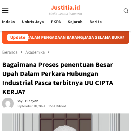
Loncat
Justitia.id
Menu
ke
Media Justitia Indonesia
konten
Mobile
Indeks
Unkris Jaya
PKPA
Sejarah
Berita
 PENGADAAN BARANG/JASA SELAMA BUKAN AKIBAT DARI SUATU KE
Update
Beranda
Akademika
Bagaimana Proses penentuan Besar
Upah Dalam Perkara Hubungan
Industrial Pasca terbitnya UU CIPTA
KERJA?
Bayu Hidayah
September 18, 2024
1514 Dilihat