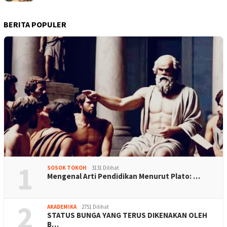
BERITA POPULER
1
SOSOK TOKOH
3131 Dilihat
Mengenal Arti Pendidikan Menurut Plato: …
2
AKADEMIKA
2751 Dilihat
STATUS BUNGA YANG TERUS DIKENAKAN OLEH
B…