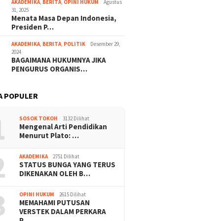
AKADEMIKA
,
BERITA
,
OPINI HUKUM
Agustus
31, 2025
Menata Masa Depan Indonesia,
Presiden P…
AKADEMIKA
,
BERITA
,
POLITIK
Desember 29,
2024
BAGAIMANA HUKUMNYA JIKA
PENGURUS ORGANIS…
A POPULER
1
SOSOK TOKOH
3132 Dilihat
Mengenal Arti Pendidikan
Menurut Plato: …
2
AKADEMIKA
2751 Dilihat
STATUS BUNGA YANG TERUS
DIKENAKAN OLEH B…
3
OPINI HUKUM
2615 Dilihat
MEMAHAMI PUTUSAN
VERSTEK DALAM PERKARA
P…