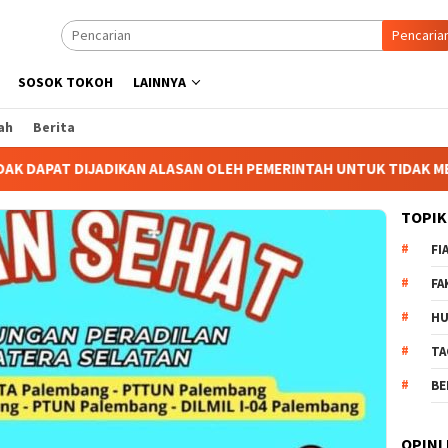
Pencaria
SOSOK TOKOH
LAINNYA
ah
Berita
PAT DIJADIKAN ALASAN OLEH PEMERINTAH UNTUK TIDAK MELAKUK
TOPIK
FI
FA
H
TA
BE
OPINI