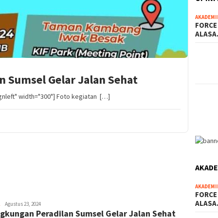
AKADEMI
FORCE
ALAS
n Sumsel Gelar Jalan Sehat
gnleft" width="300"] Foto kegiatan […]
AKADE
AKADEMI
FORCE
ALAS
Bayu
Agustus 23, 2024
ngkungan Peradilan Sumsel Gelar Jalan Sehat
Hidayah