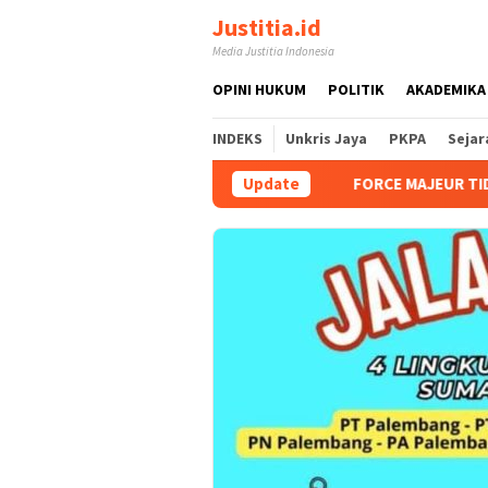
Loncat
Justitia.id
ke
Media Justitia Indonesia
konten
OPINI HUKUM
POLITIK
AKADEMIKA
INDEKS
Unkris Jaya
PKPA
Sejar
Update
FORCE MAJEUR TIDAK DA