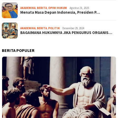
AKADEMIKA
,
BERITA
,
OPINI HUKUM
Agustus 31, 2025
Menata Masa Depan Indonesia, Presiden P…
AKADEMIKA
,
BERITA
,
POLITIK
Desember 29, 2024
BAGAIMANA HUKUMNYA JIKA PENGURUS ORGANIS…
BERITA POPULER