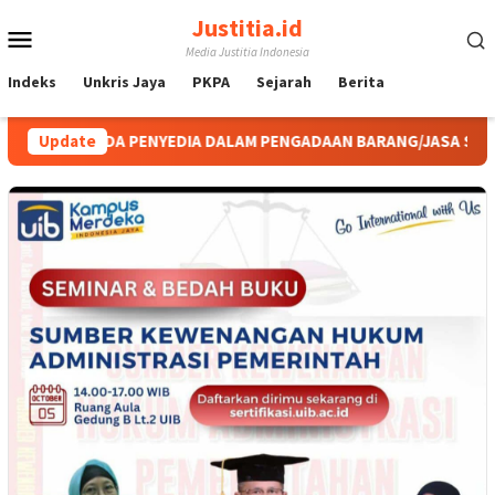
Loncat
Justitia.id
Menu
ke
Media Justitia Indonesia
konten
Mobile
Indeks
Unkris Jaya
PKPA
Sejarah
Berita
EPADA PENYEDIA DALAM PENGADAAN BARANG/JASA SELAMA BUKAN 
Update