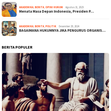
AKADEMIKA
,
BERITA
,
OPINI HUKUM
Agustus 31, 2025
Menata Masa Depan Indonesia, Presiden P…
AKADEMIKA
,
BERITA
,
POLITIK
Desember 29, 2024
BAGAIMANA HUKUMNYA JIKA PENGURUS ORGANIS…
BERITA POPULER