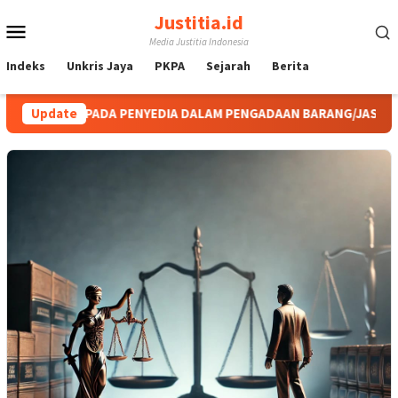
Loncat
Justitia.id
Menu
ke
Media Justitia Indonesia
konten
Mobile
Indeks
Unkris Jaya
PKPA
Sejarah
Berita
EPADA PENYEDIA DALAM PENGADAAN BARANG/JASA SELAMA BUKAN 
Update