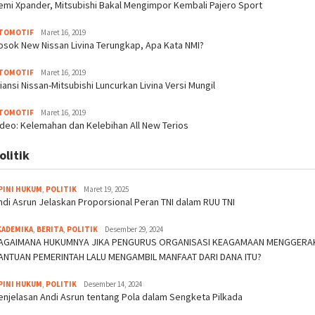
emi Xpander, Mitsubishi Bakal Mengimpor Kembali Pajero Sport
TOMOTIF
Maret 16, 2019
osok New Nissan Livina Terungkap, Apa Kata NMI?
TOMOTIF
Maret 16, 2019
liansi Nissan-Mitsubishi Luncurkan Livina Versi Mungil
TOMOTIF
Maret 16, 2019
ideo: Kelemahan dan Kelebihan All New Terios
olitik
PINI HUKUM
,
POLITIK
Maret 19, 2025
ndi Asrun Jelaskan Proporsional Peran TNI dalam RUU TNI
KADEMIKA
,
BERITA
,
POLITIK
Desember 29, 2024
AGAIMANA HUKUMNYA JIKA PENGURUS ORGANISASI KEAGAMAAN MENGGERAK
ANTUAN PEMERINTAH LALU MENGAMBIL MANFAAT DARI DANA ITU?
PINI HUKUM
,
POLITIK
Desember 14, 2024
enjelasan Andi Asrun tentang Pola dalam Sengketa Pilkada