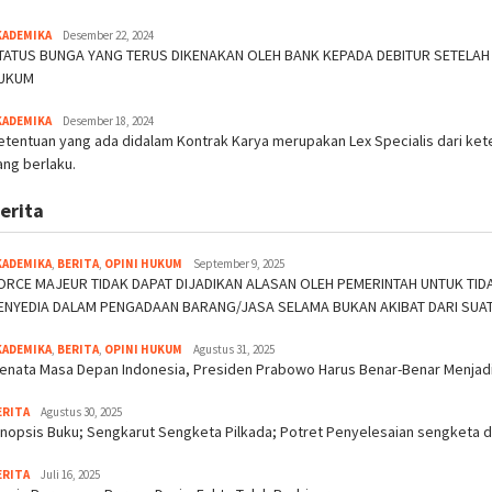
KADEMIKA
Desember 22, 2024
TATUS BUNGA YANG TERUS DIKENAKAN OLEH BANK KEPADA DEBITUR SETELAH
UKUM
KADEMIKA
Desember 18, 2024
etentuan yang ada didalam Kontrak Karya merupakan Lex Specialis dari ke
ang berlaku.
erita
KADEMIKA
,
BERITA
,
OPINI HUKUM
September 9, 2025
ORCE MAJEUR TIDAK DAPAT DIJADIKAN ALASAN OLEH PEMERINTAH UNTUK T
ENYEDIA DALAM PENGADAAN BARANG/JASA SELAMA BUKAN AKIBAT DARI SUA
KADEMIKA
,
BERITA
,
OPINI HUKUM
Agustus 31, 2025
enata Masa Depan Indonesia, Presiden Prabowo Harus Benar-Benar Menjadi
ERITA
Agustus 30, 2025
inopsis Buku; Sengkarut Sengketa Pilkada; Potret Penyelesaian sengketa di
ERITA
Juli 16, 2025