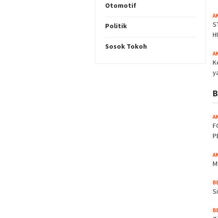
Otomotif
A
S
Politik
H
Sosok Tokoh
A
K
y
B
A
F
P
A
M
B
S
B