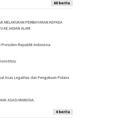
60 berita
IDAK MELAKUKAN PEMBAYARAN KEPADA
TU KEJADIAN ALAM
 Presiden Republik Indonesia
Konstitusi
soal Asas Legalitas dan Pengakuan Pidana
AK ASASI MANUSIA.
4 berita