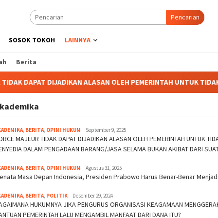
Pencarian
SOSOK TOKOH
LAINNYA
ah
Berita
 DIJADIKAN ALASAN OLEH PEMERINTAH UNTUK TIDAK MELAKUKAN 
kademika
Indeks
KADEMIKA
,
BERITA
,
OPINI HUKUM
September 9, 2025
ORCE MAJEUR TIDAK DAPAT DIJADIKAN ALASAN OLEH PEMERINTAH UNTUK T
ENYEDIA DALAM PENGADAAN BARANG/JASA SELAMA BUKAN AKIBAT DARI SUA
KADEMIKA
,
BERITA
,
OPINI HUKUM
Agustus 31, 2025
enata Masa Depan Indonesia, Presiden Prabowo Harus Benar-Benar Menjadi
KADEMIKA
,
BERITA
,
POLITIK
Desember 29, 2024
AGAIMANA HUKUMNYA JIKA PENGURUS ORGANISASI KEAGAMAAN MENGGERAK
ANTUAN PEMERINTAH LALU MENGAMBIL MANFAAT DARI DANA ITU?