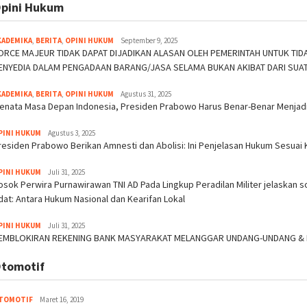
pini Hukum
KADEMIKA
,
BERITA
,
OPINI HUKUM
September 9, 2025
ORCE MAJEUR TIDAK DAPAT DIJADIKAN ALASAN OLEH PEMERINTAH UNTUK T
ENYEDIA DALAM PENGADAAN BARANG/JASA SELAMA BUKAN AKIBAT DARI SUA
KADEMIKA
,
BERITA
,
OPINI HUKUM
Agustus 31, 2025
enata Masa Depan Indonesia, Presiden Prabowo Harus Benar-Benar Menjadi
PINI HUKUM
Agustus 3, 2025
residen Prabowo Berikan Amnesti dan Abolisi: Ini Penjelasan Hukum Sesuai 
PINI HUKUM
Juli 31, 2025
osok Perwira Purnawirawan TNI AD Pada Lingkup Peradilan Militer jelaskan 
dat: Antara Hukum Nasional dan Kearifan Lokal
PINI HUKUM
Juli 31, 2025
EMBLOKIRAN REKENING BANK MASYARAKAT MELANGGAR UNDANG-UNDANG & H
tomotif
TOMOTIF
Maret 16, 2019