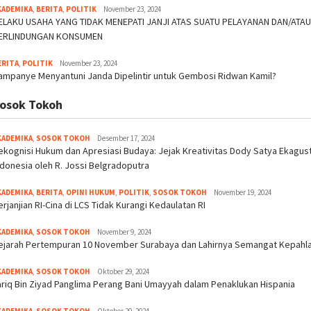
KADEMIKA
,
BERITA
,
POLITIK
November 23, 2024
ELAKU USAHA YANG TIDAK MENEPATI JANJI ATAS SUATU PELAYANAN DAN/ATAU 
ERLINDUNGAN KONSUMEN
ERITA
,
POLITIK
November 23, 2024
ampanye Menyantuni Janda Dipelintir untuk Gembosi Ridwan Kamil?
osok Tokoh
KADEMIKA
,
SOSOK TOKOH
Desember 17, 2024
ekognisi Hukum dan Apresiasi Budaya: Jejak Kreativitas Dody Satya Ekag
ndonesia oleh R. Jossi Belgradoputra
KADEMIKA
,
BERITA
,
OPINI HUKUM
,
POLITIK
,
SOSOK TOKOH
November 19, 2024
erjanjian RI-Cina di LCS Tidak Kurangi Kedaulatan RI
KADEMIKA
,
SOSOK TOKOH
November 9, 2024
ejarah Pertempuran 10 November Surabaya dan Lahirnya Semangat Kepah
KADEMIKA
,
SOSOK TOKOH
Oktober 29, 2024
ariq Bin Ziyad Panglima Perang Bani Umayyah dalam Penaklukan Hispania