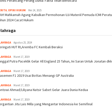
ionis Perancang Perang Dunia: Fakta Telah Berbicara
ERITA
,
OPINI HUKUM
Mei 24, 2025
AH! Mahkamah Agung Kabulkan Permohonan UJi Materiil Pemuda ICMI Perat
ahun 2024 Cacat Hukum
lahraga
LAHRAGA
Agustus 25, 2024
eringati HUT RI,Aremba FC Kembali Beraksi
LAHRAGA
Maret 17, 2019
unggal Putra Paceklik Gelar All England 25 Tahun, Ini Saran Untuk Jonatan dkk
LAHRAGA
Maret 17, 2019
lasemen F1 2019 Usai Bottas Menangi GP Australia
LAHRAGA
Maret 17, 2019
ontowi Ahmad/Liliyana Natsir Sabet Gelar Juara Dunia Kedua
LAHRAGA
Maret 17, 2019
ergantian Jitu Luis Milla yang Mengantar Indonesia ke Semifinal