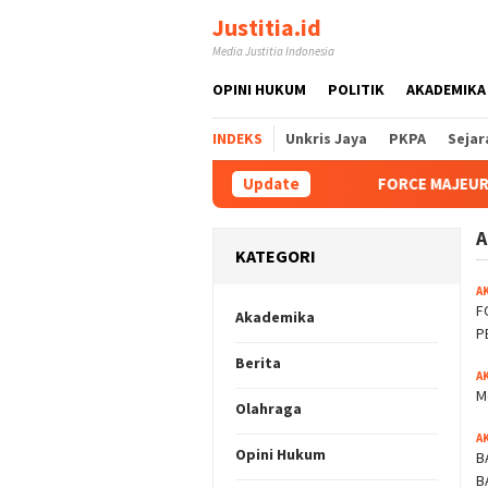
Loncat
Justitia.id
ke
Media Justitia Indonesia
konten
OPINI HUKUM
POLITIK
AKADEMIKA
INDEKS
Unkris Jaya
PKPA
Sejar
Update
FORCE MAJEUR TIDAK DAPAT
A
KATEGORI
A
F
Akademika
P
Berita
A
M
Olahraga
A
Opini Hukum
B
B