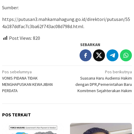
Sumber:
https://putusan3.mahkamahagung.go.id/direktori/putusan/55
4a187ddfac7c3ba62f743ac08d798d.html.
Post Views:
820
SEBARKAN
Navigasi
Pos sebelumnya
Pos berikutnya
VONIS PIDANA TIDAK
Suasana Haru Audiensi Hakim
pos
MENGHAPUSKAN KEWAJIBAN
dengan DPR,Pemerintahan Baru
PERDATA
Komitmen Sejahterakan Hakim
POS TERKAIT