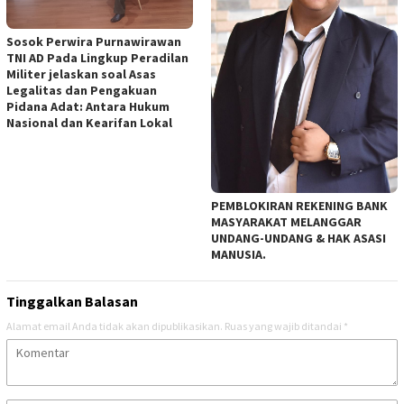
Sosok Perwira Purnawirawan
TNI AD Pada Lingkup Peradilan
Militer jelaskan soal Asas
Legalitas dan Pengakuan
Pidana Adat: Antara Hukum
Nasional dan Kearifan Lokal
PEMBLOKIRAN REKENING BANK
MASYARAKAT MELANGGAR
UNDANG-UNDANG & HAK ASASI
MANUSIA.
Tinggalkan Balasan
Alamat email Anda tidak akan dipublikasikan.
Ruas yang wajib ditandai
*