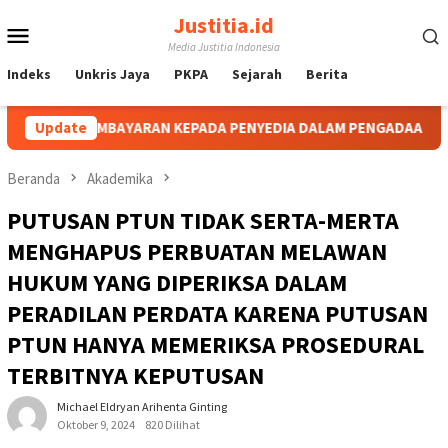
Loncat
Justitia.id
Menu
ke
Media Justitia Indonesia
konten
Mobile
Indeks
Unkris Jaya
PKPA
Sejarah
Berita
ARAN KEPADA PENYEDIA DALAM PENGADAAN BARANG/JASA SELAMA 
Update
Beranda
Akademika
PUTUSAN PTUN TIDAK SERTA-MERTA
MENGHAPUS PERBUATAN MELAWAN
HUKUM YANG DIPERIKSA DALAM
PERADILAN PERDATA KARENA PUTUSAN
PTUN HANYA MEMERIKSA PROSEDURAL
TERBITNYA KEPUTUSAN
Michael Eldryan Arihenta Ginting
Oktober 9, 2024
820 Dilihat