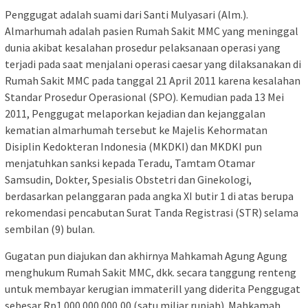
Penggugat adalah suami dari Santi Mulyasari (Alm.).
Almarhumah adalah pasien Rumah Sakit MMC yang meninggal
dunia akibat kesalahan prosedur pelaksanaan operasi yang
terjadi pada saat menjalani operasi caesar yang dilaksanakan di
Rumah Sakit MMC pada tanggal 21 April 2011 karena kesalahan
Standar Prosedur Operasional (SPO). Kemudian pada 13 Mei
2011, Penggugat melaporkan kejadian dan kejanggalan
kematian almarhumah tersebut ke Majelis Kehormatan
Disiplin Kedokteran Indonesia (MKDKI) dan MKDKI pun
menjatuhkan sanksi kepada Teradu, Tamtam Otamar
Samsudin, Dokter, Spesialis Obstetri dan Ginekologi,
berdasarkan pelanggaran pada angka XI butir 1 di atas berupa
rekomendasi pencabutan Surat Tanda Registrasi (STR) selama
sembilan (9) bulan.
Gugatan pun diajukan dan akhirnya Mahkamah Agung Agung
menghukum Rumah Sakit MMC, dkk. secara tanggung renteng
untuk membayar kerugian immateriIl yang diderita Penggugat
sebesar Rp1.000.000.000,00 (satu miliar rupiah). Mahkamah