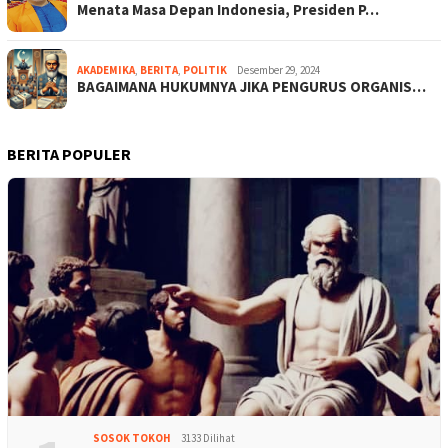
Menata Masa Depan Indonesia, Presiden P…
AKADEMIKA
,
BERITA
,
POLITIK
Desember 29, 2024
BAGAIMANA HUKUMNYA JIKA PENGURUS ORGANIS…
BERITA POPULER
SOSOK TOKOH
3133 Dilihat