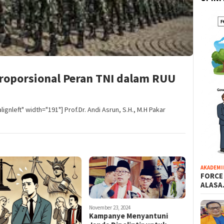
Proporsional Peran TNI dalam RUU
gnleft" width="191"] Prof.Dr. Andi Asrun, S.H., M.H Pakar
AKADEMI
FORCE
ALAS
November 23, 2024
Kampanye Menyantuni
November 19,