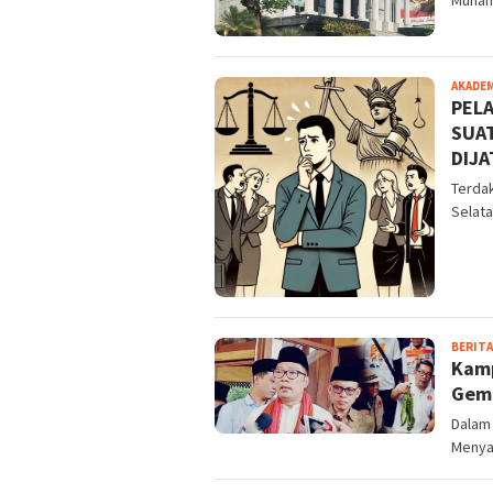
Muham
AKADE
PELA
SUAT
DIJ
Terda
Selata
BERITA
Kamp
Gemb
Dalam 
Menya