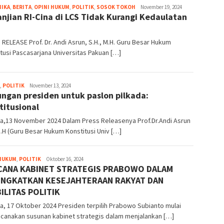
MIKA
,
BERITA
,
OPINI HUKUM
,
POLITIK
,
SOSOK TOKOH
Michael
November 19, 2024
anjian RI-Cina di LCS Tidak Kurangi Kedaulatan
Eldryan
Arihenta
Ginting
RELEASE Prof. Dr. Andi Asrun, S.H., M.H. Guru Besar Hukum
tusi Pascasarjana Universitas Pakuan […]
,
POLITIK
Bayu
November 13, 2024
ngan presiden untuk paslon pilkada:
Hidayah
titusional
ta,13 November 2024 Dalam Press Releasenya Prof.Dr.Andi Asrun
M.H (Guru Besar Hukum Konstitusi Univ […]
 HUKUM
,
POLITIK
Muhammmad
Oktober 16, 2024
CANA KABINET STRATEGIS PRABOWO DALAM
Rizqy
Fadhillah
INGKATKAN KESEJAHTERAAN RAKYAT DAN
ILITAS POLITIK
a, 17 Oktober 2024 Presiden terpilih Prabowo Subianto mulai
canakan susunan kabinet strategis dalam menjalankan […]