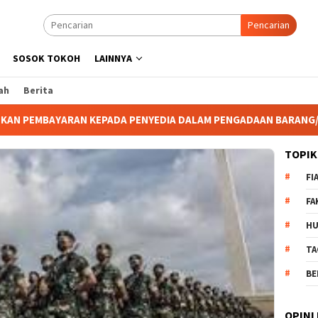
Pencarian
SOSOK TOKOH
LAINNYA
ah
Berita
YEDIA DALAM PENGADAAN BARANG/JASA SELAMA BUKAN AKIBAT DA
TOPIK
FI
FA
H
TA
BE
OPINI