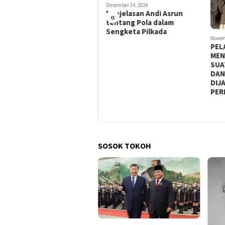
Desember 14, 2024
Penjelasan Andi Asrun
«
tentang Pola dalam
Sengketa Pilkada
Desember 29, 2024
Novem
BAGAIMANA HUKUMNYA JIKA
PEL
PENGURUS ORGANISASI
MEN
KEAGAMAAN MENGGERAKAN
SUA
PIHAK LAIN UNTUK
DAN
MENDAPATKAN DANA
DIJ
BANTUAN PEMERINTAH
PER
LALU MENGAMBIL MANFAAT
DARI DANA ITU?
SOSOK TOKOH