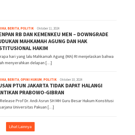
MIKA
,
BERITA
,
POLITIK
Vatimah
Oktober 11, 2024
ENPAN RB DAN KEMENKEU MEN – DOWNGRADE
Fury
Angelia
UDUKAN MAHKAMAH AGUNG DAN HAK
STITUSIONAL HAKIM
apa hari yang lalu Mahkamah Agung (MA) RI menjelaskan bahwa
lah menyerahkan delapan […]
MIKA
,
BERITA
,
OPINI HUKUM
,
POLITIK
herry
Oktober 10, 2024
SAN PTUN JAKARTA TIDAK DAPAT HALANGI
santoso
ANTIKAN PRABOWO-GIBRAN
Release Prof Dr. Andi Asrun SH MH Guru Besar Hukum Konstitusi
arjana Universitas Pakuan […]
Lihat Lainnya