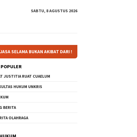
SABTU, 8 AGUSTUS 2026
RI SUATU KEJADIAN ALAM
Menata Masa Depan Indonesia,
 POPULER
AT JUSTITIA RUAT CUAELUM
KULTAS HUKUM UNKRIS
UKUM
G BERITA
RITA OLAHRAGA
 HUKUM