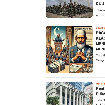
RUU 
Jakar
Asrun
AKADE
BAG
KEA
MEN
MENG
Terdak
Tenga
OPINI
Penj
Pilk
Jakart