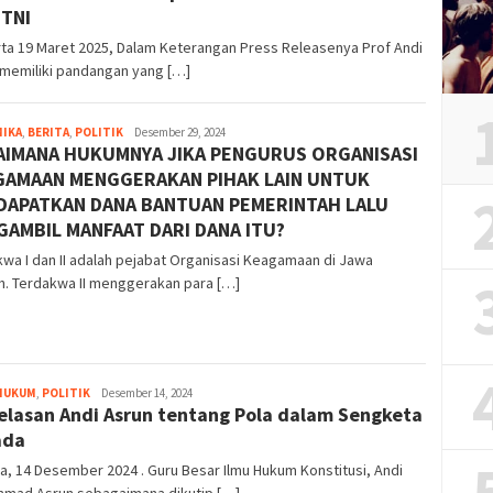
TNI
ta 19 Maret 2025, Dalam Keterangan Press Releasenya Prof Andi
 memiliki pandangan yang […]
MIKA
,
BERITA
,
POLITIK
herry
Desember 29, 2024
AIMANA HUKUMNYA JIKA PENGURUS ORGANISASI
santoso
GAMAAN MENGGERAKAN PIHAK LAIN UNTUK
DAPATKAN DANA BANTUAN PEMERINTAH LALU
AMBIL MANFAAT DARI DANA ITU?
wa I dan II adalah pejabat Organisasi Keagamaan di Jawa
h. Terdakwa II menggerakan para […]
 HUKUM
,
POLITIK
Bayu
Desember 14, 2024
elasan Andi Asrun tentang Pola dalam Sengketa
Hidayah
ada
a, 14 Desember 2024 . Guru Besar Ilmu Hukum Konstitusi, Andi