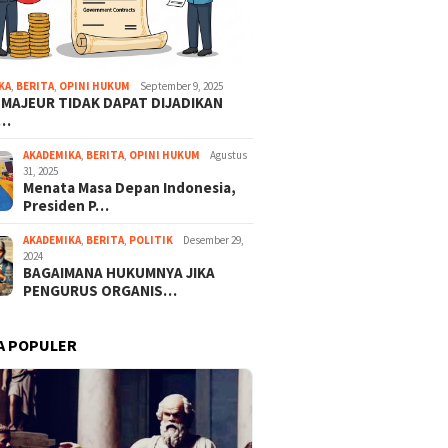
Perjanji
Tidak K
KA
,
BERITA
,
OPINI HUKUM
September 9, 2025
 MAJEUR TIDAK DAPAT DIJADIKAN
A…
AKADEMIKA
,
BERITA
,
OPINI HUKUM
Agustus
pin Baru
31, 2025
Menata Masa Depan Indonesia,
esia,Prabowo dan
Presiden P…
 Resmi Dilantik Jadi
en dan Wakil Presiden
AKADEMIKA
,
BERITA
,
POLITIK
Desember 29,
abatan 2024-2029
Rekognisi Hukum dan
2024
Apresiasi Budaya: Jejak
BAGAIMANA HUKUMNYA JIKA
Kreativitas Dody Satya
PENGURUS ORGANIS…
Ekagustdiman dalam Musik
Kontemporer Indonesia oleh
R. Jossi Belgradoputra
A POPULER