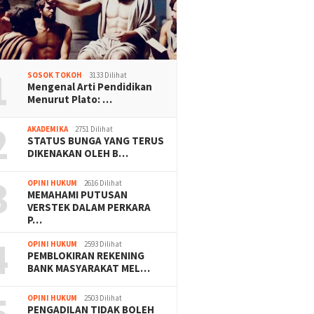
1
SOSOK TOKOH
3133 Dilihat
Mengenal Arti Pendidikan
Menurut Plato: …
2
AKADEMIKA
2751 Dilihat
STATUS BUNGA YANG TERUS
DIKENAKAN OLEH B…
3
OPINI HUKUM
2616 Dilihat
MEMAHAMI PUTUSAN
VERSTEK DALAM PERKARA
P…
4
OPINI HUKUM
2593 Dilihat
PEMBLOKIRAN REKENING
BANK MASYARAKAT MEL…
5
OPINI HUKUM
2503 Dilihat
PENGADILAN TIDAK BOLEH