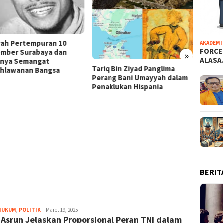
rah Pertempuran 10
AKADEMI
FORCE
mber Surabaya dan
»
ALAS
rnya Semangat
Tariq Bin Ziyad Panglima
hlawanan Bangsa
Perang Bani Umayyah dalam
Pemim
Penaklukan Hispania
Indon
Gibran
Presid
Masa J
BERIT
 HUKUM
,
POLITIK
Bayu
Maret 19, 2025
 Asrun Jelaskan Proporsional Peran TNI dalam
Hidayah