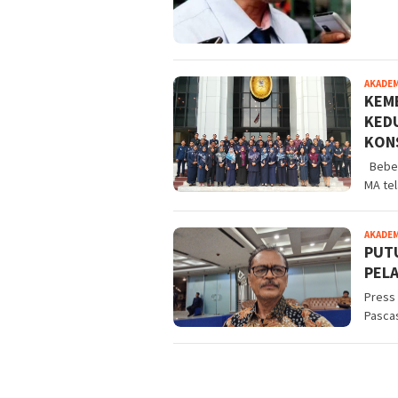
AKADE
KEM
KED
KON
Beber
MA te
AKADE
PUTU
PEL
Press 
Pascas