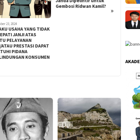
Janda Dipelintir untuk
Perjanjia
Gembosi Ridwan Kamil?
»
Tidak Ku
RI
ber 23, 2024
AKU USAHA YANG TIDAK
EPATI JANJI ATAS
TU PELAYANAN
/ATAU PRESTASI DAPAT
ATUHI PIDANA
LINDUNGAN KONSUMEN
AKADE