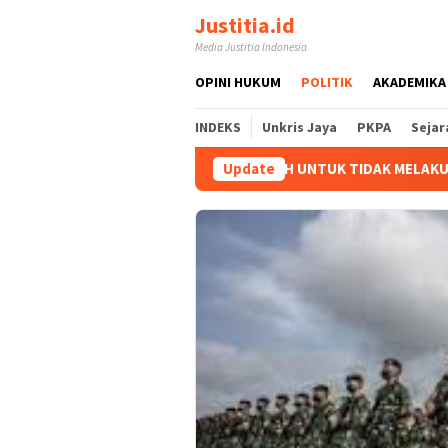
Loncat
Justitia.id
ke
Media Justitia Indonesia
konten
OPINI HUKUM
POLITIK
AKADEMIKA
INDEKS
Unkris Jaya
PKPA
Sejar
 PEMERINTAH UNTUK TIDAK MELAKUKAN PEMBAYARAN KEPADA PEN
Update