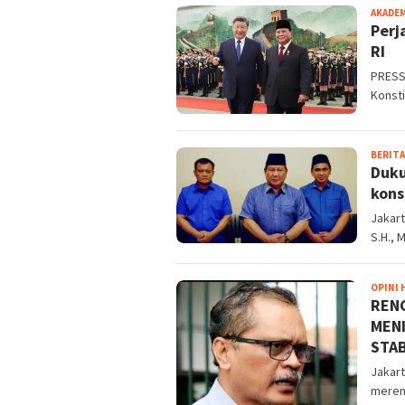
AKADE
Perj
RI
PRESS 
Konsti
BERITA
Duku
kons
Jakar
S.H., 
OPINI
REN
MEN
STAB
Jakart
meren