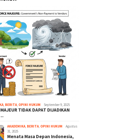
KA
,
BERITA
,
OPINI HUKUM
September 9, 2025
 MAJEUR TIDAK DAPAT DIJADIKAN
A…
AKADEMIKA
,
BERITA
,
OPINI HUKUM
Agustus
31, 2025
November 13, 2024
Menata Masa Depan Indonesia,
 2024