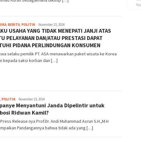
mad Asrun sebagaimana dikutip […]
MIKA
,
BERITA
,
POLITIK
herry
November 23, 2024
KU USAHA YANG TIDAK MENEPATI JANJI ATAS
santoso
U PELAYANAN DAN/ATAU PRESTASI DAPAT
ATUHI PIDANA PERLINDUNGAN KONSUMEN
kwa selaku pemilik PT. ASA menawarkan paket wisata ke Korea
n kepada saksi korban dan […]
,
POLITIK
Bayu
November 23, 2024
anye Menyantuni Janda Dipelintir untuk
Hidayah
osi Ridwan Kamil?
Press Release nya Prof.Dr. Andi Muhammad Asrun S.H.,M.H
mpaikan Pandangannya bahwa tidak ada yang […]