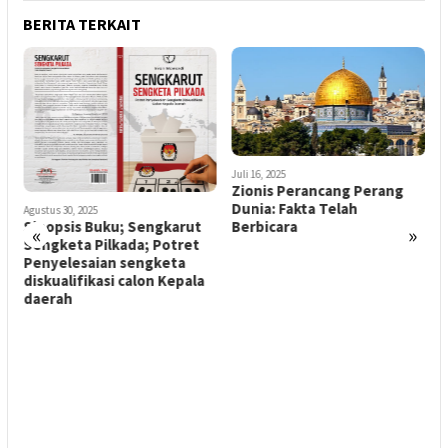
BERITA TERKAIT
Juli 16, 2025
Zionis Perancang Perang
Dunia: Fakta Telah
Agustus 30, 2025
M
Sinopsis Buku; Sengkarut
Berbicara
«
»
Sengketa Pilkada; Potret
K
Penyelesaian sengketa
M
diskualifikasi calon Kepala
P
daerah
T