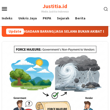
Loncat
Justitia.id
Menu
ke
Media Justitia Indonesia
konten
Mobile
Indeks
Unkris Jaya
PKPA
Sejarah
Berita
DAAN BARANG/JASA SELAMA BUKAN AKIBAT DARI SUATU KEJADIA
Update