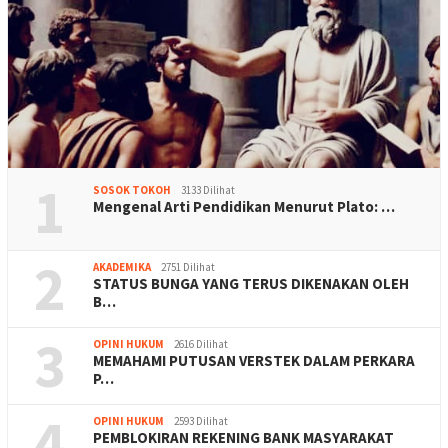
1
SOSOK TOKOH
3133 Dilihat
Mengenal Arti Pendidikan Menurut Plato: …
2
AKADEMIKA
2751 Dilihat
STATUS BUNGA YANG TERUS DIKENAKAN OLEH
B…
3
OPINI HUKUM
2616 Dilihat
MEMAHAMI PUTUSAN VERSTEK DALAM PERKARA
P…
4
OPINI HUKUM
2593 Dilihat
PEMBLOKIRAN REKENING BANK MASYARAKAT