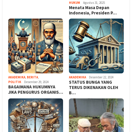
HUKUM
Agustus 31, 2025
Menata Masa Depan
Indonesia, Presiden P…
AKADEMIKA
,
BERITA
,
AKADEMIKA
Desember 22, 2024
STATUS BUNGA YANG
POLITIK
Desember 29, 2024
BAGAIMANA HUKUMNYA
TERUS DIKENAKAN OLEH
JIKA PENGURUS ORGANIS…
B…