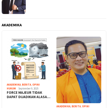
AKADEMIKA
AKADEMIKA
,
BERITA
,
OPINI
HUKUM
September 9, 2025
FORCE MAJEUR TIDAK
DAPAT DIJADIKAN ALASA…
AKADEMIKA
,
BERITA
,
OPINI