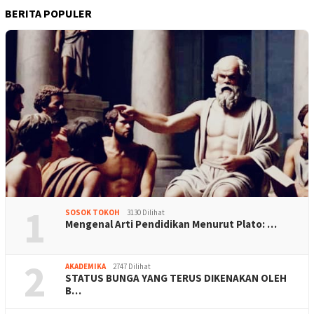
BERITA POPULER
1
SOSOK TOKOH
3130 Dilihat
Mengenal Arti Pendidikan Menurut Plato: …
2
AKADEMIKA
2747 Dilihat
STATUS BUNGA YANG TERUS DIKENAKAN OLEH
B…