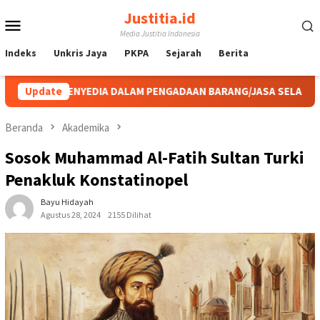
Loncat
Justitia.id
Menu
ke
Media Justitia Indonesia
konten
Mobile
Indeks
Unkris Jaya
PKPA
Sejarah
Berita
 DALAM PENGADAAN BARANG/JASA SELAMA BUKAN AKIBAT DARI S
Update
Beranda
Akademika
Sosok Muhammad Al-Fatih Sultan Turki
Penakluk Konstatinopel
Bayu Hidayah
Agustus 28, 2024
2155 Dilihat