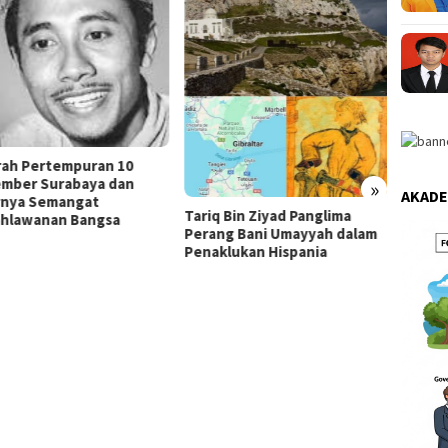
rah Pertempuran 10
mber Surabaya dan
»
AKADE
rnya Semangat
Tariq Bin Ziyad Panglima
hlawanan Bangsa
Perang Bani Umayyah dalam
Pemim
Penaklukan Hispania
Indon
Gibran
Presid
Masa J