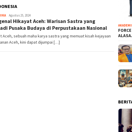
DONESIA
MIKA
Bayu
Agustus 25, 2024
enal Hikayat Aceh: Warisan Sastra yang
Hidayah
AKADEMI
adi Pusaka Budaya di Perpustakaan Nasional
FORCE
ALAS
at Aceh, sebuah maha karya sastra yang memuat kisah kejayaan
anan Aceh, kini dapat dijumpai […]
BERIT