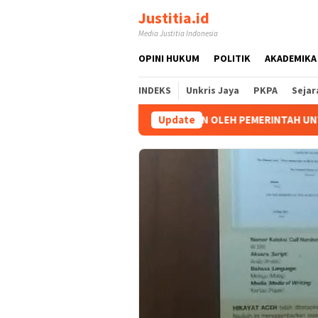
Loncat
Justitia.id
ke
Media Justitia Indonesia
konten
OPINI HUKUM
POLITIK
AKADEMIKA
INDEKS
Unkris Jaya
PKPA
Sejar
 DAPAT DIJADIKAN ALASAN OLEH PEMERINTAH UNTUK TIDAK MEL
Update