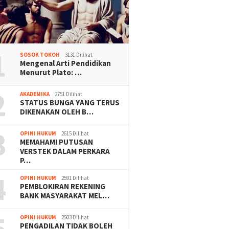
1
SOSOK TOKOH
3131 Dilihat
Mengenal Arti Pendidikan
Menurut Plato: …
2
AKADEMIKA
2751 Dilihat
STATUS BUNGA YANG TERUS
DIKENAKAN OLEH B…
3
OPINI HUKUM
2615 Dilihat
MEMAHAMI PUTUSAN
VERSTEK DALAM PERKARA
P…
4
OPINI HUKUM
2591 Dilihat
PEMBLOKIRAN REKENING
BANK MASYARAKAT MEL…
5
OPINI HUKUM
2503 Dilihat
PENGADILAN TIDAK BOLEH