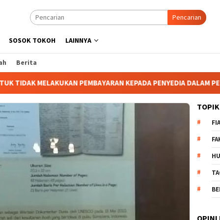
Pencarian
SOSOK TOKOH
LAINNYA
ah
Berita
AKUKAN PEMBAYARAN KEPADA PENYEDIA DALAM PENGADAAN BARANG
TOPIK
FI
FA
H
TA
BE
OPINI