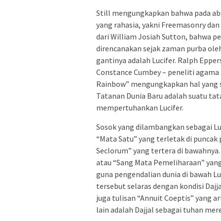
Still mengungkapkan bahwa pada aba
yang rahasia, yakni Freemasonry da
dari William Josiah Sutton, bahwa 
direncanakan sejak zaman purba ole
gantinya adalah Lucifer. Ralph Eppe
Constance Cumbey – peneliti agama 
Rainbow” mengungkapkan hal yang 
Tatanan Dunia Baru adalah suatu ta
mempertuhankan Lucifer.
Sosok yang dilambangkan sebagai Luc
“Mata Satu” yang terletak di puncak 
Seclorum” yang tertera di bawahnya.
atau “Sang Mata Pemeliharaan” yan
guna pengendalian dunia di bawah Luc
tersebut selaras dengan kondisi Daj
juga tulisan “Annuit Coeptis” yang ar
lain adalah Dajjal sebagai tuhan mer