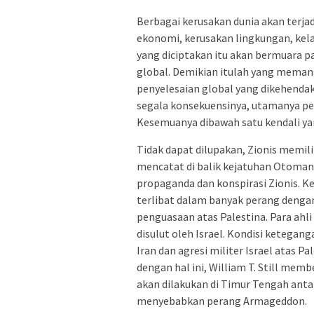
Berbagai kerusakan dunia akan terja
ekonomi, kerusakan lingkungan, kel
yang diciptakan itu akan bermuara p
global. Demikian itulah yang memang 
penyelesaian global yang dikehend
segala konsekuensinya, utamanya 
Kesemuanya dibawah satu kendali yan
Tidak dapat dilupakan, Zionis memili
mencatat di balik kejatuhan Otoman T
propaganda dan konspirasi Zionis. K
terlibat dalam banyak perang dengan
penguasaan atas Palestina. Para ahli
disulut oleh Israel. Kondisi ketegan
Iran dan agresi militer Israel atas Pa
dengan hal ini, William T. Still mem
akan dilakukan di Timur Tengah anta
menyebabkan perang Armageddon.