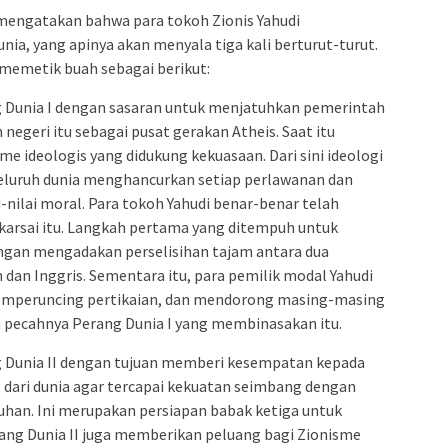
r mengatakan bahwa para tokoh Zionis Yahudi
ia, yang apinya akan menyala tiga kali berturut-turut.
 memetik buah sebagai berikut:
 Dunia I dengan sasaran untuk menjatuhkan pemerintah
negeri itu sebagai pusat gerakan Atheis. Saat itu
 ideologis yang didukung kekuasaan. Dari sini ideologi
eluruh dunia menghancurkan setiap perlawanan dan
-nilai moral. Para tokoh Yahudi benar-benar telah
karsai itu. Langkah pertama yang ditempuh untuk
engan mengadakan perselisihan tajam antara dua
n dan Inggris. Sementara itu, para pemilik modal Yahudi
memperuncing pertikaian, dan mendorong masing-masing
 pecahnya Perang Dunia I yang membinasakan itu.
 Dunia II dengan tujuan memberi kesempatan kepada
ari dunia agar tercapai kekuatan seimbang dengan
uhan. Ini merupakan persiapan babak ketiga untuk
rang Dunia II juga memberikan peluang bagi Zionisme