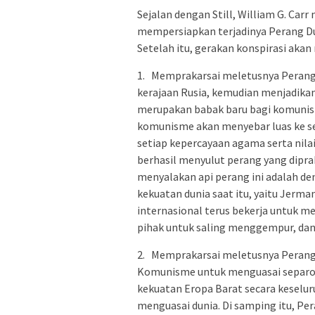
Sejalan dengan Still, William G. Car
mempersiapkan terjadinya Perang Dun
Setelah itu, gerakan konspirasi akan
1. Memprakarsai meletusnya Perang
kerajaan Rusia, kemudian menjadikan 
merupakan babak baru bagi komunisme
komunisme akan menyebar luas ke s
setiap kepercayaan agama serta nilai
berhasil menyulut perang yang dipra
menyalakan api perang ini adalah d
kekuatan dunia saat itu, yaitu Jerma
internasional terus bekerja untuk 
pihak untuk saling menggempur, dan
2. Memprakarsai meletusnya Perang
Komunisme untuk menguasai separo d
kekuatan Eropa Barat secara keselur
menguasai dunia. Di samping itu, Pe