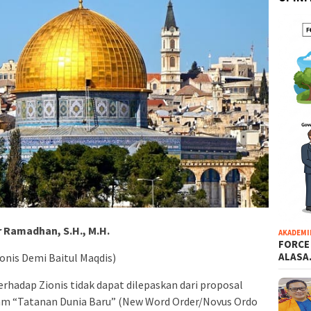
ir Ramadhan, S.H., M.H.
AKADEMI
FORCE
ALAS
onis Demi Baitul Maqdis)
hadap Zionis tidak dapat dilepaskan dari proposal
am “Tatanan Dunia Baru” (New Word Order/Novus Ordo