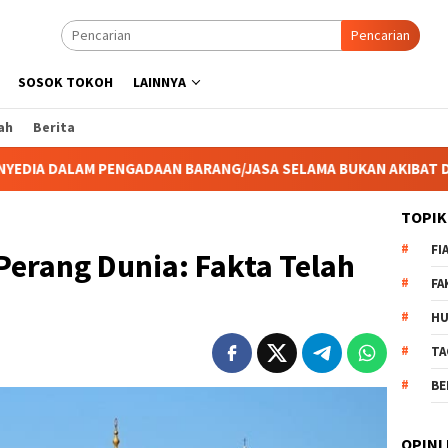
Pencarian
SOSOK TOKOH
LAINNYA
ah
Berita
ARANG/JASA SELAMA BUKAN AKIBAT DARI SUATU KEJADIAN ALAM
TOPIK
FI
Perang Dunia: Fakta Telah
FA
H
TA
BE
OPINI