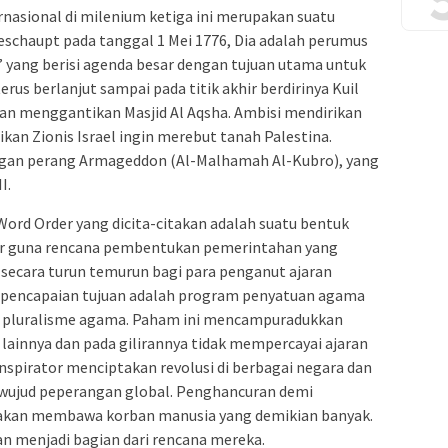
ernasional di milenium ketiga ini merupakan suatu
schaupt pada tanggal 1 Mei 1776, Dia adalah perumus
n” yang berisi agenda besar dengan tujuan utama untuk
rus berlanjut sampai pada titik akhir berdirinya Kuil
n menggantikan Masjid Al Aqsha. Ambisi mendirikan
an Zionis Israel ingin merebut tanah Palestina.
gan perang Armageddon (Al-Malhamah Al-Kubro), yang
I.
ord Order yang dicita-citakan adalah suatu bentuk
er guna rencana pembentukan pemerintahan yang
secara turun temurun bagi para penganut ajaran
na pencapaian tujuan adalah program penyatuan agama
pluralisme agama. Paham ini mencampuradukkan
lainnya dan pada gilirannya tidak mempercayai ajaran
spirator menciptakan revolusi di berbagai negara dan
rwujud peperangan global. Penghancuran demi
a akan membawa korban manusia yang demikian banyak.
n menjadi bagian dari rencana mereka.