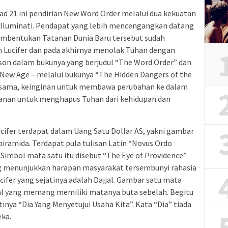
d 21 ini pendirian New Word Order melalui dua kekuatan
n Iluminati. Pendapat yang lebih mencengangkan datang
pembentukan Tatanan Dunia Baru tersebut sudah
h Lucifer dan pada akhirnya menolak Tuhan dengan
rson dalam bukunya yang berjudul “The Word Order” dan
New Age – melalui bukunya “The Hidden Dangers of the
sama, keinginan untuk membawa perubahan ke dalam
tanan untuk menghapus Tuhan dari kehidupan dan
ifer terdapat dalam Uang Satu Dollar AS, yakni gambar
piramida. Terdapat pula tulisan Latin “Novus Ordo
 Simbol mata satu itu disebut “The Eye of Providence”
g menunjukkan harapan masyarakat tersembunyi rahasia
ifer yang sejatinya adalah Dajjal. Gambar satu mata
jal yang memang memiliki matanya buta sebelah. Begitu
tinya “Dia Yang Menyetujui Usaha Kita”. Kata “Dia” tiada
eka.