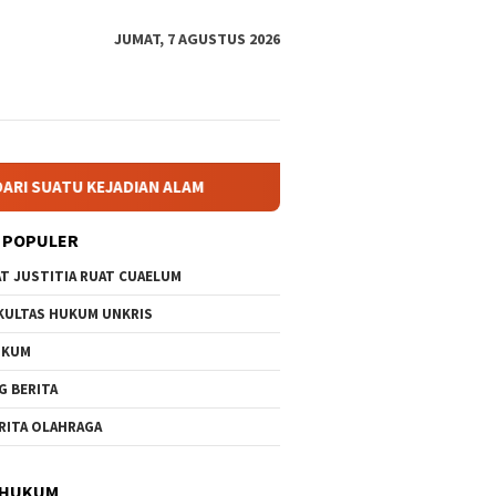
JUMAT, 7 AGUSTUS 2026
Menata Masa Depan Indonesia, Presiden Prabowo Harus B
 POPULER
AT JUSTITIA RUAT CUAELUM
KULTAS HUKUM UNKRIS
UKUM
G BERITA
RITA OLAHRAGA
 HUKUM