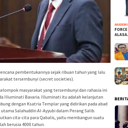
AKADEMI
FORCE
ALAS
rencana pembentukannya sejak ribuan tahun yang lalu
rakat tersembunyi (secret societies).
kelompok masyarakat yang tersembunyi dan rahasia ini
 Illuminati Bavaria. Illuminati itu adalah kelanjutan
BERIT
bung dengan Ksatria Templar yang didirikan pada abad
 utama Salahuddin Al-Ayyubi dalam Perang Salib.
utkan cita-cita para Qabalis, yaitu membangun suatu
lah berusia 4000 tahun.