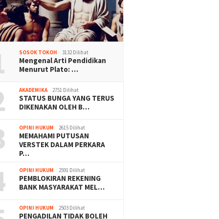
1
SOSOK TOKOH
3132 Dilihat
Mengenal Arti Pendidikan
Menurut Plato: …
2
AKADEMIKA
2751 Dilihat
STATUS BUNGA YANG TERUS
DIKENAKAN OLEH B…
3
OPINI HUKUM
2615 Dilihat
MEMAHAMI PUTUSAN
VERSTEK DALAM PERKARA
P…
4
OPINI HUKUM
2591 Dilihat
PEMBLOKIRAN REKENING
BANK MASYARAKAT MEL…
5
OPINI HUKUM
2503 Dilihat
PENGADILAN TIDAK BOLEH