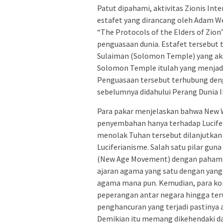
Patut dipahami, aktivitas Zionis Int
estafet yang dirancang oleh Adam We
“The Protocols of the Elders of Zio
penguasaan dunia. Estafet tersebut te
Sulaiman (Solomon Temple) yang aka
Solomon Temple itulah yang menjadik
Penguasaan tersebut terhubung den
sebelumnya didahului Perang Dunia II
Para pakar menjelaskan bahwa New W
penyembahan hanya terhadap Lucif
menolak Tuhan tersebut dilanjutkan 
Luciferianisme. Salah satu pilar gu
(New Age Movement) dengan paham 
ajaran agama yang satu dengan yang 
agama mana pun. Kemudian, para kon
peperangan antar negara hingga te
penghancuran yang terjadi pastiny
Demikian itu memang dikehendaki da