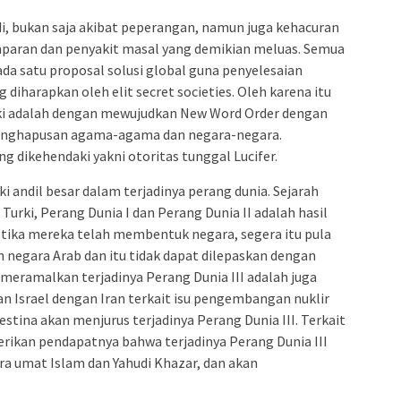
di, bukan saja akibat peperangan, namun juga kehacuran
aparan dan penyakit masal yang demikian meluas. Semua
ada satu proposal solusi global guna penyelesaian
diharapkan oleh elit secret societies. Oleh karena itu
aki adalah dengan mewujudkan New Word Order dengan
penghapusan agama-agama dan negara-negara.
g dikehendaki yakni otoritas tunggal Lucifer.
ki andil besar dalam terjadinya perang dunia. Sejarah
urki, Perang Dunia I dan Perang Dunia II adalah hasil
etika mereka telah membentuk negara, segera itu pula
 negara Arab dan itu tidak dapat dilepaskan dengan
 meramalkan terjadinya Perang Dunia III adalah juga
gan Israel dengan Iran terkait isu pengembangan nuklir
lestina akan menjurus terjadinya Perang Dunia III. Terkait
berikan pendapatnya bahwa terjadinya Perang Dunia III
ra umat Islam dan Yahudi Khazar, dan akan