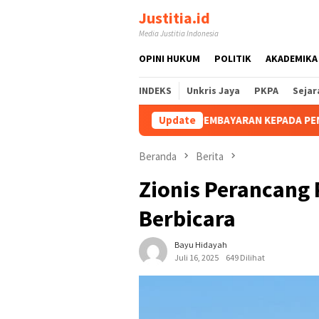
Loncat
Justitia.id
ke
Media Justitia Indonesia
konten
OPINI HUKUM
POLITIK
AKADEMIKA
INDEKS
Unkris Jaya
PKPA
Sejar
 MELAKUKAN PEMBAYARAN KEPADA PENYEDIA DALAM PENGADAAN B
Update
Beranda
Berita
Zionis Perancang 
Berbicara
Bayu Hidayah
Juli 16, 2025
649 Dilihat