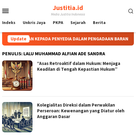
Loncat
Justitia.id
Menu
ke
Media Justitia Indonesia
konten
Mobile
Indeks
Unkris Jaya
PKPA
Sejarah
Berita
AYARAN KEPADA PENYEDIA DALAM PENGADAAN BARANG/JASA SELA
Update
PENULIS:
LALU MUHAMMAD ALFIAN ADE SANDRA
“Asas Retroaktif dalam Hukum: Menjaga
Keadilan di Tengah Kepastian Hukum”
Kolegialitas Direksi dalam Perwakilan
Perseroan: Kewenangan yang Diatur oleh
Anggaran Dasar