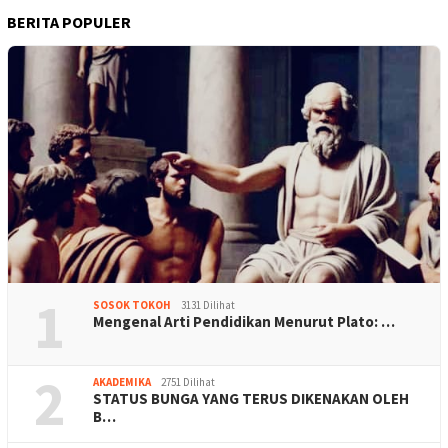
BERITA POPULER
1
SOSOK TOKOH
3131 Dilihat
Mengenal Arti Pendidikan Menurut Plato: …
2
AKADEMIKA
2751 Dilihat
STATUS BUNGA YANG TERUS DIKENAKAN OLEH
B…