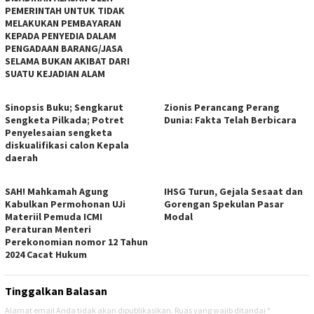
PEMERINTAH UNTUK TIDAK
MELAKUKAN PEMBAYARAN
KEPADA PENYEDIA DALAM
PENGADAAN BARANG/JASA
SELAMA BUKAN AKIBAT DARI
SUATU KEJADIAN ALAM
Sinopsis Buku; Sengkarut
Zionis Perancang Perang
Sengketa Pilkada; Potret
Dunia: Fakta Telah Berbicara
Penyelesaian sengketa
diskualifikasi calon Kepala
daerah
SAH! Mahkamah Agung
IHSG Turun, Gejala Sesaat dan
Kabulkan Permohonan UJi
Gorengan Spekulan Pasar
Materiil Pemuda ICMI
Modal
Peraturan Menteri
Perekonomian nomor 12 Tahun
2024 Cacat Hukum
Tinggalkan Balasan
Alamat email Anda tidak akan dipublikasikan.
Ruas yang wajib ditandai
*