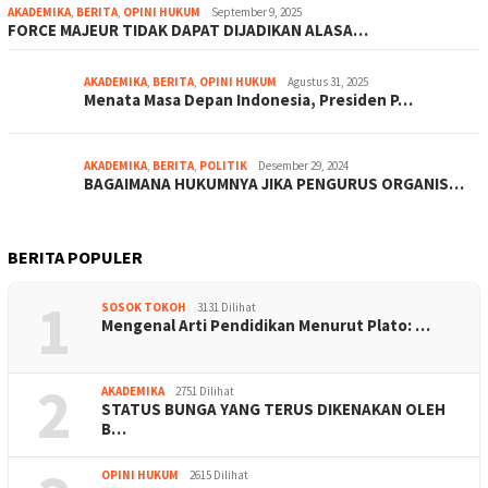
AKADEMIKA
,
BERITA
,
OPINI HUKUM
September 9, 2025
FORCE MAJEUR TIDAK DAPAT DIJADIKAN ALASA…
AKADEMIKA
,
BERITA
,
OPINI HUKUM
Agustus 31, 2025
Menata Masa Depan Indonesia, Presiden P…
AKADEMIKA
,
BERITA
,
POLITIK
Desember 29, 2024
BAGAIMANA HUKUMNYA JIKA PENGURUS ORGANIS…
BERITA POPULER
1
SOSOK TOKOH
3131 Dilihat
Mengenal Arti Pendidikan Menurut Plato: …
2
AKADEMIKA
2751 Dilihat
STATUS BUNGA YANG TERUS DIKENAKAN OLEH
B…
OPINI HUKUM
2615 Dilihat