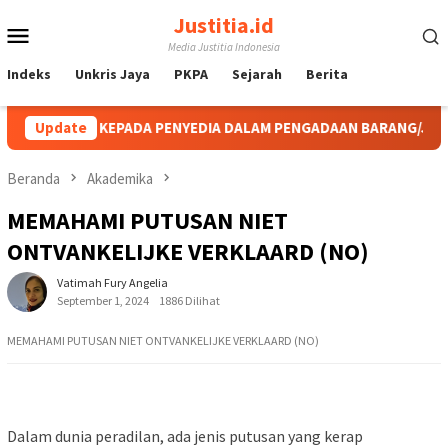
Loncat
Justitia.id
Menu
ke
Media Justitia Indonesia
konten
Mobile
Indeks
Unkris Jaya
PKPA
Sejarah
Berita
AN KEPADA PENYEDIA DALAM PENGADAAN BARANG/JASA SELAMA BU
Update
Beranda
Akademika
MEMAHAMI PUTUSAN NIET
ONTVANKELIJKE VERKLAARD (NO)
Vatimah Fury Angelia
September 1, 2024
1886 Dilihat
MEMAHAMI PUTUSAN NIET ONTVANKELIJKE VERKLAARD (NO)
Dalam dunia peradilan, ada jenis putusan yang kerap