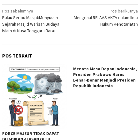
Navigasi
Pos sebelumnya
Pos berikutnya
Pulau Seribu Masjid:Menyusuri
Mengenal RELAAS AKTA dalam Ilmu
pos
Sejarah Masjid Warisan Budaya
Hukum Kenotariatan
Islam di Nusa Tenggara Barat
POS TERKAIT
Menata Masa Depan Indonesia,
Presiden Prabowo Harus
Benar-Benar Menjadi Presiden
Republik Indonesia
FORCE MAJEUR TIDAK DAPAT
DIJADIKAN ALASAN OLEH