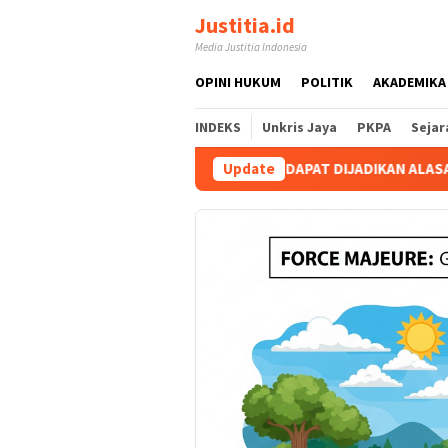
Loncat
Justitia.id
ke
Media Justitia Indonesia
konten
OPINI HUKUM
POLITIK
AKADEMIKA
INDEKS
Unkris Jaya
PKPA
Sejar
ORCE MAJEUR TIDAK DAPAT DIJADIKAN ALASAN OLEH PEMERINTA
Update