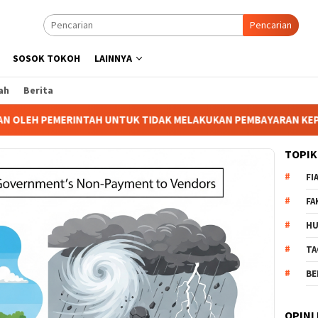
Pencarian
SOSOK TOKOH
LAINNYA
ah
Berita
H UNTUK TIDAK MELAKUKAN PEMBAYARAN KEPADA PENYEDIA DALAM
TOPIK
FI
FA
H
TA
BE
OPINI