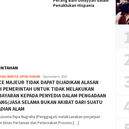
Perang Bani Umayyah dalam
Pemim
Penaklukan Hispania
Indon
Gibran
Presid
Masa J
INTAHAN
MIKA
,
BERITA
,
OPINI HUKUM
Michael
September 9, 2025
E MAJEUR TIDAK DAPAT DIJADIKAN ALASAN
Eldryan
Arihenta
H PEMERINTAH UNTUK TIDAK MELAKUKAN
Ginting
BAYARAN KEPADA PENYEDIA DALAM PENGADAAN
NG/JASA SELAMA BUKAN AKIBAT DARI SUATU
DIAN ALAM
usuma Dipa Nugraha (Penggugat) melaksanakan perjanjian
 Dinas Pertanian dan Peternakan Provinsi […]