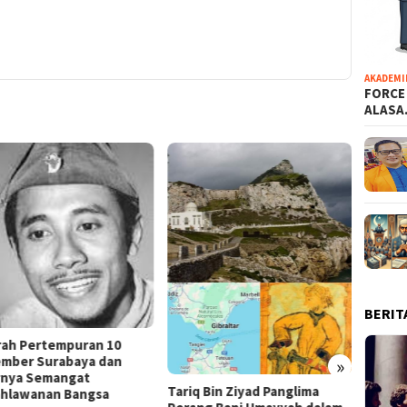
AKADEMI
FORCE
ALAS
BERIT
rah Pertempuran 10
mber Surabaya dan
»
rnya Semangat
Tariq Bin Ziyad Panglima
hlawanan Bangsa