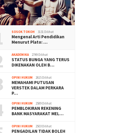
pin Baru
esia,Prabowo dan
 Resmi Dilantik Jadi
en dan Wakil Presiden
abatan 2024-2029
Rekognisi Hukum dan
1
Apresiasi Budaya: Jejak
SOSOK TOKOH
3131 Dilihat
Mengenal Arti Pendidikan
Kreativitas Dody Satya
Menurut Plato: …
Ekagustdiman dalam Musik
Kontemporer Indonesia oleh
2
R. Jossi Belgradoputra
AKADEMIKA
2749 Dilihat
STATUS BUNGA YANG TERUS
DIKENAKAN OLEH B…
3
OPINI HUKUM
2615 Dilihat
MEMAHAMI PUTUSAN
VERSTEK DALAM PERKARA
P…
4
OPINI HUKUM
2589 Dilihat
PEMBLOKIRAN REKENING
BANK MASYARAKAT MEL…
5
OPINI HUKUM
2503 Dilihat
PENGADILAN TIDAK BOLEH