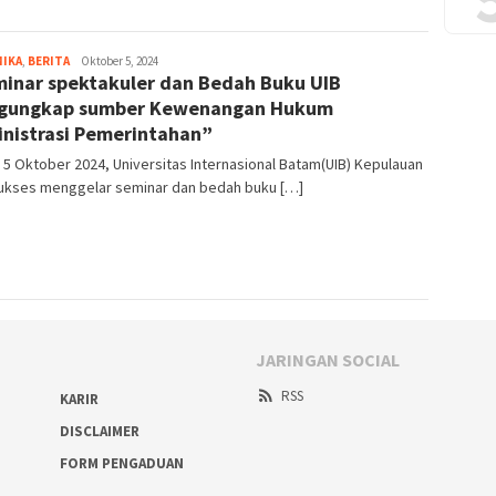
MIKA
,
BERITA
Bayu
Oktober 5, 2024
inar spektakuler dan Bedah Buku UIB
Hidayah
gungkap sumber Kewenangan Hukum
nistrasi Pemerintahan”
5 Oktober 2024, Universitas Internasional Batam(UIB) Kepulauan
sukses menggelar seminar dan bedah buku […]
JARINGAN SOCIAL
RSS
KARIR
DISCLAIMER
FORM PENGADUAN