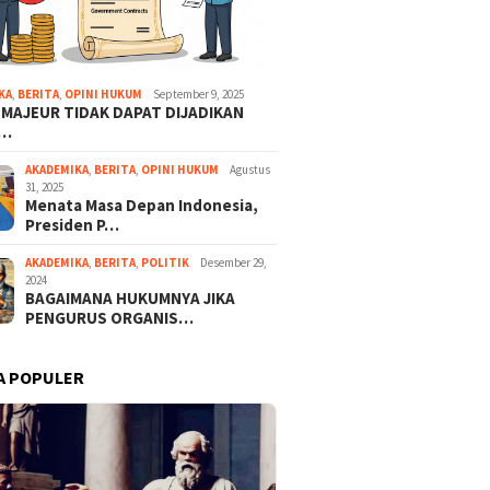
KA
,
BERITA
,
OPINI HUKUM
September 9, 2025
 MAJEUR TIDAK DAPAT DIJADIKAN
A…
AKADEMIKA
,
BERITA
,
OPINI HUKUM
Agustus
31, 2025
Menata Masa Depan Indonesia,
Presiden P…
AKADEMIKA
,
BERITA
,
POLITIK
Desember 29,
2024
BAGAIMANA HUKUMNYA JIKA
PENGURUS ORGANIS…
Perjanji
Tidak K
A POPULER