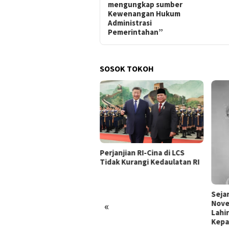
mengungkap sumber
Kewenangan Hukum
Administrasi
Pemerintahan”
SOSOK TOKOH
Perjanjian RI-Cina di LCS
Tidak Kurangi Kedaulatan RI
Seja
Nove
«
Lahi
Kepa