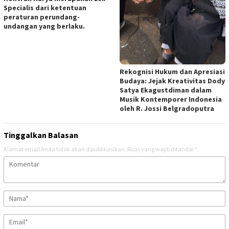
Specialis dari ketentuan
peraturan perundang-
undangan yang berlaku.
Rekognisi Hukum dan Apresiasi
Budaya: Jejak Kreativitas Dody
Satya Ekagustdiman dalam
Musik Kontemporer Indonesia
oleh R. Jossi Belgradoputra
Tinggalkan Balasan
Alamat email Anda tidak akan dipublikasikan.
Ruas yang wajib ditandai
*