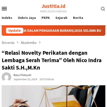
Loncat
Justitia.id
Menu
ke
Media Justitia Indonesia
konten
Mobile
Indeks
Unkris Jaya
PKPA
Sejarah
Berita
AM PENGADAAN BARANG/JASA SELAMA BUKAN AKIBAT DARI SUATU 
Update
Beranda
Akademika
“Relasi Novelty Perikatan dengan
Lembaga Serah Terima” Oleh Nico Indra
Sakti S.H.,M.Kn
Bayu Hidayah
September 20, 2024
1075 Dilihat