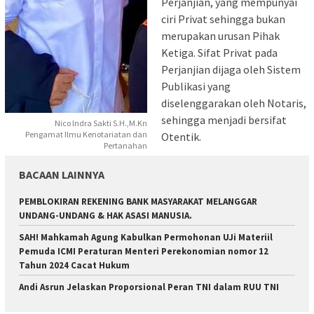
Perjanjian, yang mempunyai
ciri Privat sehingga bukan
merupakan urusan Pihak
Ketiga. Sifat Privat pada
Perjanjian dijaga oleh Sistem
Publikasi yang
diselenggarakan oleh Notaris,
sehingga menjadi bersifat
Nico Indra Sakti S.H.,M.Kn
Pengamat Ilmu Kenotariatan dan
Otentik.
Pertanahan
BACAAN LAINNYA
PEMBLOKIRAN REKENING BANK MASYARAKAT MELANGGAR
UNDANG-UNDANG & HAK ASASI MANUSIA.
SAH! Mahkamah Agung Kabulkan Permohonan UJi Materiil
Pemuda ICMI Peraturan Menteri Perekonomian nomor 12
Tahun 2024 Cacat Hukum
Andi Asrun Jelaskan Proporsional Peran TNI dalam RUU TNI